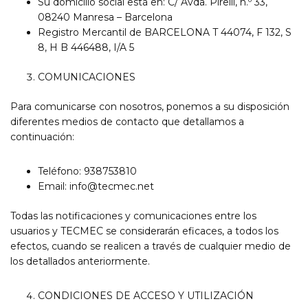
Su domicilio social está en: C/ Avda. Pirelli, n.º 33,
08240 Manresa – Barcelona
Registro Mercantil de BARCELONA T 44074, F 132, S
8, H B 446488, I/A 5
COMUNICACIONES
Para comunicarse con nosotros, ponemos a su disposición
diferentes medios de contacto que detallamos a
continuación:
Teléfono: 938753810
Email:
info@tecmec.net
Todas las notificaciones y comunicaciones entre los
usuarios y TECMEC se considerarán eficaces, a todos los
efectos, cuando se realicen a través de cualquier medio de
los detallados anteriormente.
CONDICIONES DE ACCESO Y UTILIZACIÓN