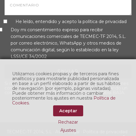
He leído, entendido y acepto la
política de privacidad
Doy mi consentimiento expreso para recibir
comunicaciones comerciales de TECMEC-TF 2014, S.L.
por correo electrónico, WhatsApp y otros medios de
comunicación digital, según lo establecido en la ley
LSSI/CE 34/2002
ENVIAR
Utilizamos cookies propias y de terceros para fines
analíticos y para mostrarle publicidad personalizada
Si no desea continuar recibiendo nuestras comunicaciones
en base a un perfil elaborado a partir de sus hábitos
comerciales, puede retirar su consentimiento enviando un
de navegación (por ejemplo, páginas visitadas).
correo electrónico
info@tecmec.net
con la palabra BAJA.
Puede obtener más información o cambiar
posteriormente los ajustes en nuestra
Política de
Cookies
.
Aceptar
Rechazar
Ajustes
TECMEC-TF 2014, S.L ·
Aviso Legal
·
Política de privacidad
·