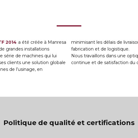
F 2014
a été créée à Manresa
minimisant les délais de livraison et les coûts de
de grandes installations
fabrication et de logistique.
 série de machines qui lui
Nous travaillons dans une opti
ses clients une solution globale
continue et de satisfaction du c
nes de l’usinage, en
Politique de qualité et certifications