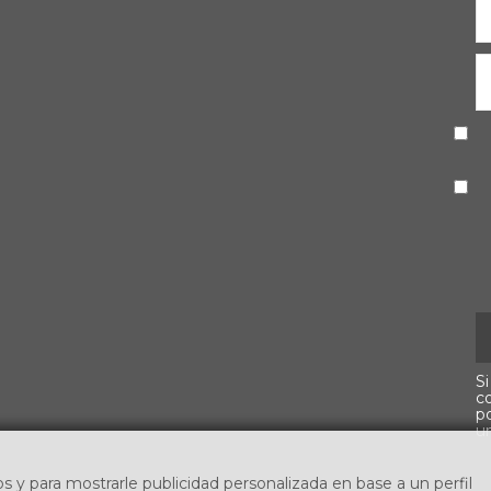
Si
c
p
u
os y para mostrarle publicidad personalizada en base a un perfil